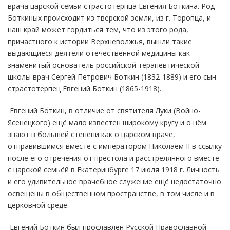
врача царской семьи страстотерпца Евгения Боткина. Род
Боткиных происходит из тверской земли, из г. Торопца, и
наш край может гордиться тем, что из этого рода,
причастного к истории Верхневолжья, вышли такие
выдающиеся деятели отечественной медицины как
знаменитый основатель российской терапевтической
школы врач Сергей Петрович Боткин (1832-1889) и его сын
страстотерпец Евгений Боткин (1865-1918).
Евгений Боткин, в отличие от святителя Луки (Войно-
Ясенецкого) ещё мало известен широкому кругу и о нём
знают в большей степени как о царском враче,
отправившимся вместе с императором Николаем II в ссылку
после его отречения от престола и расстрелянного вместе
с царской семьёй в Екатеринбурге 17 июля 1918 г. Личность
и его удивительное врачебное служение ещё недостаточно
освещены в общественном пространстве, в том числе и в
церковной среде.
Евгений Боткин был прославлен Русской Православной