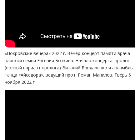
«Покровские вечера» 2022 г. Вечер-концерт памяти врача
царской семьи Евгения Боткина. Начало концерта: пролог
(полный вариант пролога) Виталий Бондаренко и ансамбль
танца «Айседора», ведущий прот. Роман Манилов. Тверь 6
ноября 2022 г.