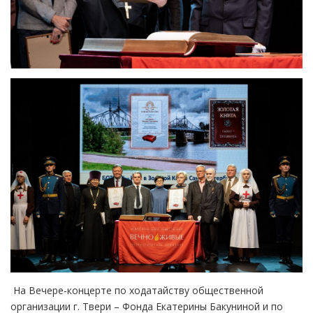
На Вечере-концерте по ходатайству общественной
организации г. Твери – Фонда Екатерины Бакуниной и по