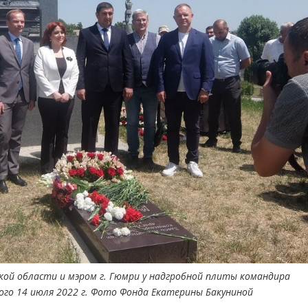
ской области и мэром г. Гюмри у надгробной плиты командира
кого 14 июля 2022 г. Фото Фонда Екатерины Бакуниной