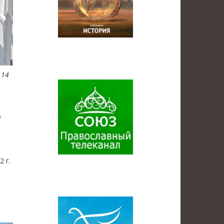
 14
о
 г.