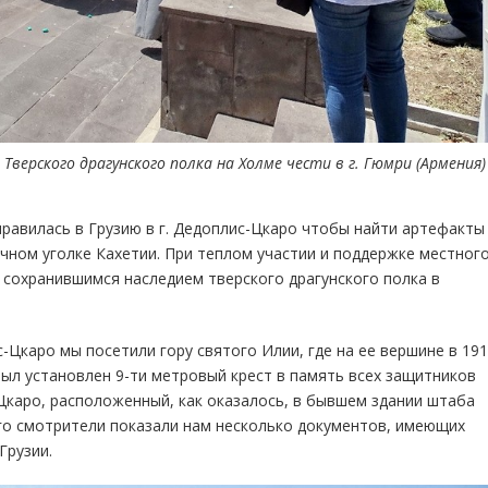
рского драгунского полка на Холме чести в г. Гюмри (Армения)
равилась в Грузию в г. Дедоплис-Цкаро чтобы найти артефакты
ечном уголке Кахетии. При теплом участии и поддержке местног
 сохранившимся наследием тверского драгунского полка в
Цкаро мы посетили гору святого Илии, где на ее вершине в 1912
ыл установлен 9-ти метровый крест в память всех защитников
Цкаро, расположенный, как оказалось, в бывшем здании штаба
его смотрители показали нам несколько документов, имеющих
Грузии.