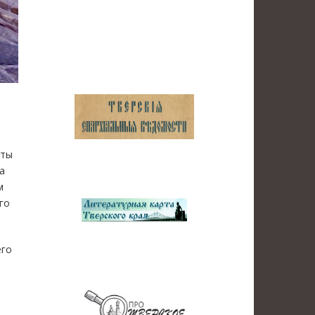
аты
а
м
го
его