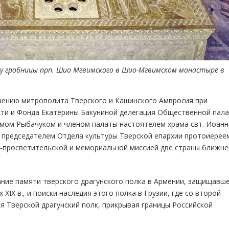
 у гробницы прп. Шио Мгвимского в Шио-Мгвимском монастыре в
ению митрополита Тверского и Кашинского Амвросия при
ти и Фонда Екатерины Бакуниной делегация Общественной пал
димом Рыбачуком и членом палаты настоятелем храма свт. Иоанн
, председателем Отдела культуры Тверской епархии протоиерее
-просветительской и мемориальной миссией две страны ближне
ние памяти тверского драгунского полка в Армении, защищавш
ХIХ в., и поиски наследия этого полка в Грузии, где со второй
лся Тверской драгунский полк, прикрывая границы Российской