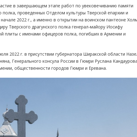
частие в завершающем этапе работ по увековечиванию памяти
о полка, проведенных Отделом культуры Тверской епархии и
начале 2022 г., а именно в открытии на воинском пантеоне Хол
диру Тверского драгунского полка генерал-майору Иосифу
й плиты с именами офицеров полка, погибших в Армении и
ля 2022 г. в присутствии губернатора Ширакской области Назе
оняна, Генерального консула России в Гюмри Руслана Кандаурова
мении, общественности городов Гюмри и Еревана.