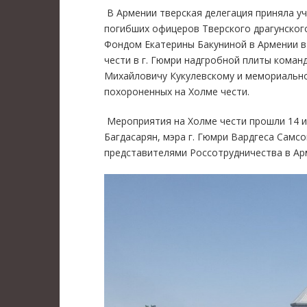
В Армении тверская делегация приняла у
погибших офицеров Тверского драгунског
Фондом Екатерины Бакуниной в Армении в 
чести в г. Гюмри надгробной плиты коман
Михайловичу Кукулевскому и мемориально
похороненных на Холме чести.
Мероприятия на Холме чести прошли 14 ию
Багдасарян, мэра г. Гюмри Вардгеса Самс
представителями Россотрудничества в Ар