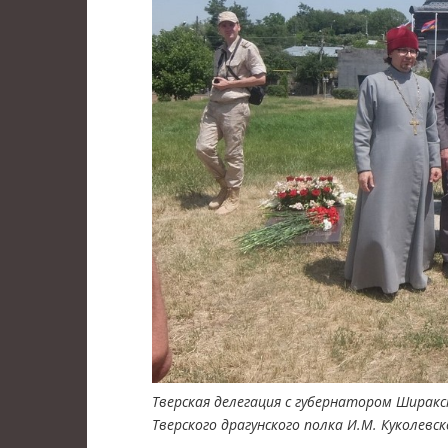
Тверская делегация с губернатором Ширак
Тверского драгунского полка И.М. Куколевс