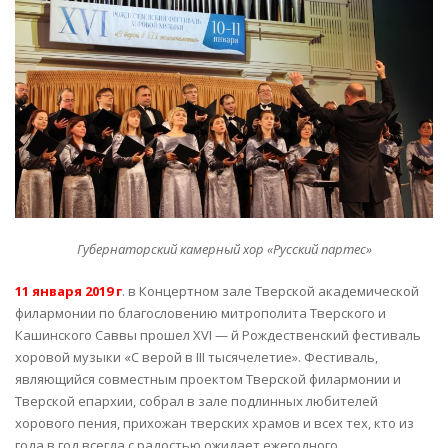
Губернаторский камерный хор «Русский партес»
11 января 2019 г
. в Концертном зале Тверской академической
филармонии по благословению митрополита Тверского и
Кашинского Саввы прошел XVI — й Рождественский фестиваль
хоровой музыки «С верой в III тысячелетие». Фестиваль,
являющийся совместным проектом Тверской филармонии и
Тверской епархии, собрал в зале подлинных любителей
хорового пения, прихожан тверских храмов и всех тех, кто из
года в год всегда с радостью ожидает ежегодного