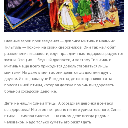
Главные герои произведения — девочка Митиль и мальчик
Тильтиль — похожи на своих сверстников. Они так же любят
развлечения и шалости, ждут праздничных подарков, радуются
жизни. Отец их — бедный дровосек, и поэтому Тильтиль и
Митиль чаще всего приходится довольствоваться лишь
мечтами! Но даже в мечтах они делятся сладостями друг с
другом. И вот, накануне Рождества, дети отправляются на
поиски Синей птицы, которая должна помочь выздороветь
больной соседской девочке.
Дети не нашли Синей птицы. А соседская девочка все-таки
выздоровела! И в этом нет ровно ничего удивительного, Синяя
птица — символ счастья — на самом деле всегда рядом с
человеком, надо только суметь его разглядеть.