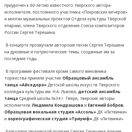
приурочен к 60-летию известного тверского автора-
исполнителя, постоянного участника «Покровских вечеров»
и многих музыкальных проектов Отдела культуры Тверской
епархии, члена Тверского отделения Союза композиторов
России Сергея Терешина.
В концерте прозвучали авторские песни Сергея Терешина
на духовные и патриотические темы, созданные им за
последние годы.
В программе фестиваля кроме самого виновника
торжества приняли участие
Образцовый ансамбль
танца
«Айседора»
Детской школы искусств Тверского
колледжа культуры им. Н.А. Львова,
детский ансамбль
танца
Средней школы №34 г. Твери, тверские авторы-
исполнители
Людмила Кондрашова
и
Евгений Бобров
,
Образцовая вокальная студия «Ассоль»
ДК «Литвинки»
и
хореографическая студия «Триумф»
ДК «Литвинки».
Благодаря творческой позиции Сергея Терешина лучшие