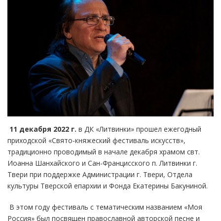
11 декабря 2022 г.
в ДК «Литвинки» прошел ежегодный
приходской «Свято-княжеский фестиваль искусств»,
традиционно проводимый в начале декабря храмом свт.
Иоанна Шанхайского и Сан-Францисского п. Литвинки г.
Твери при поддержке Администрации г. Твери, Отдела
культуры Тверской епархии и Фонда Екатерины Бакуниной.
В этом году фестиваль с тематическим названием «Моя
Россия» был посвящен православной авторской песне и