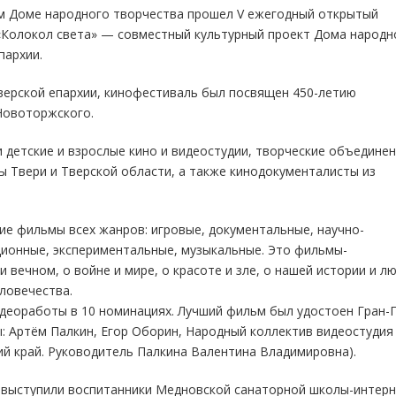
м Доме народного творчества прошел V ежегодный открытый
«Колокол света» — совместный культурный проект Дома народн
пархии.
верской епархии, кинофестиваль был посвящен 450-летию
Новоторжского.
детские и взрослые кино и видеостудии, творческие объединен
 Твери и Тверской области, а также кинодокументалисты из
ие фильмы всех жанров: игровые, документальные, научно-
ционные, экспериментальные, музыкальные. Это фильмы-
 вечном, о войне и мире, о красоте и зле, о нашей истории и л
ловечества.
идеоработы в 10 номинациях. Лучший фильм был удостоен Гран-
: Артём Палкин, Егор Оборин, Народный коллектив видеостудия
ий край. Руководитель Палкина Валентина Владимировна).
 выступили воспитанники Медновской санаторной школы-интер