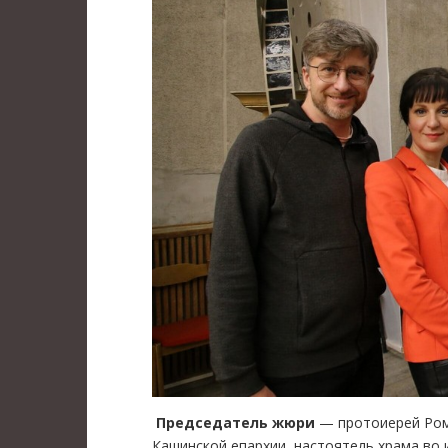
Председатель жюри
— протоиерей Ром
Кашинской епархии, настоятель храма во 