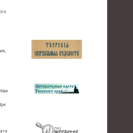
ого
ия,
юбви
При
ната