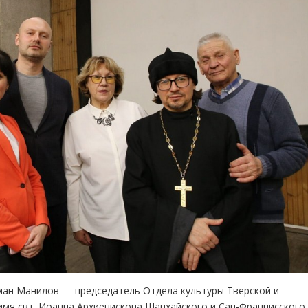
ан Манилов — председатель Отдела культуры Тверской и
имя свт. Иоанна Архиепископа Шанхайского и Сан-Францисского 