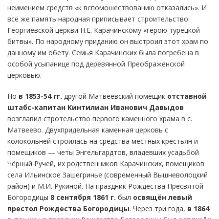
неимением средств «к вспомошествованию отказались». И
всё же память народная приписывает строительство
Георгиевской церкви Н.Е. Карачинскому «герою турецкой
битвы». По народному приданию он выстроил этот храм по
данному им обету. Семья Карачинских была погребена в
особой усыпанице под деревянной Преображенской
церковью.
Но
в 1853-54 гг.
другой Матвеевский помещик
отставной
штабс-капитан Кинтилиан Иванович Давыдов
возглавил стротельство первого каменного храма в с.
Матвеево. Двухпридельная каменная церковь с
колокольней строилась на средства местных крестьян и
помещиков — четы Энгельгардтов, владевших усадьбой
Чёрный Ручей, их родственников Карачинских, помещиков
села Ильинское Зашегринье (современный Вышневолоцкий
район) и М.И. Рукиной. На праздник Рождества Пресвятой
Богородицы
8 сентября 1861 г.
был
освящён левый
престол Рождества Богородицы
. Через три года,
в 1864