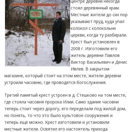
центре деревни некогда
стоял деревянный храм.
Местные жители до сих пор
указывают пруд, куда упал
колокол с колокольни
церкви, когда ту разбирали.
Крест был установлен в
2008 г. Изготовили его
житель деревни Павлов
Виктор Васильевич и Денис
Ивлев. В закрытом
магазине, который стоит на этом месте, жители деревни
устроили часовню, где проводятся богослужения.
Третий памятый крест устроен в д. Стешково на том месте,
где стояла часовня пророка Илии. Само здание часовни
теперь стоит через дорогу, его переделали под жилой дом,
но понять, то что это было культовое сооружение и
теперь ещё можно. Крест изготовили и установили
местные жители. Освятил его настоятель прихода