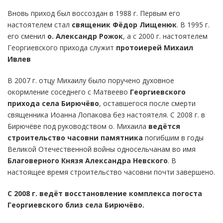
Вновь приход был воссоздан в 1988 г. Первым его
настоятелем стал
священик Фёдор Лищенюк
. В 1995 г.
его сменил
о. Александр Рожок
, а с 2000 г. настоятелем
Георгиевского прихода служит
протоиерей Михаил
Ивлев
В 2007 г. отцу Михаилу было поручено духовное
окормление соседнего с Матвеево
Георгиевского
прихода села Бирючёво
, оставшегося после смерти
священника Иоанна Лопакова без настоятеля. С 2008 г. в
Бирючёве под руководством о. Михаила
ведётся
строительство часовни памятника
погибшим в годы
Великой Отечественной войны односельчанам во имя
Благоверного Князя Александра Невского
. В
настоящее время строительство часовни почти завершено.
С 2008 г. ведёт восстановление комплекса погоста
Георгиевского близ села Бирючёво.