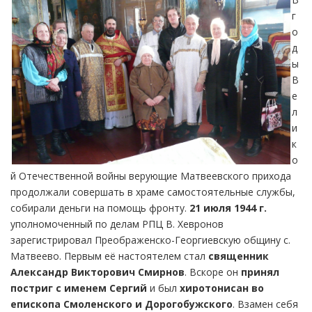
г
о
д
ы
В
е
л
и
к
о
й Отечественной войны верующие Матвеевского прихода
продолжали совершать в храме самостоятельные службы,
собирали деньги на помощь фронту.
21 июля 1944 г.
уполномоченный по делам РПЦ В. Хевронов
зарегистрировал Преображенско-Георгиевскую общину с.
Матвеево. Первым её настоятелем стал
священник
Александр Викторович Смирнов
. Вскоре он
принял
постриг с именем Сергий
и был
хиротонисан во
епископа Смоленского и Дорогобужского
. Взамен себя