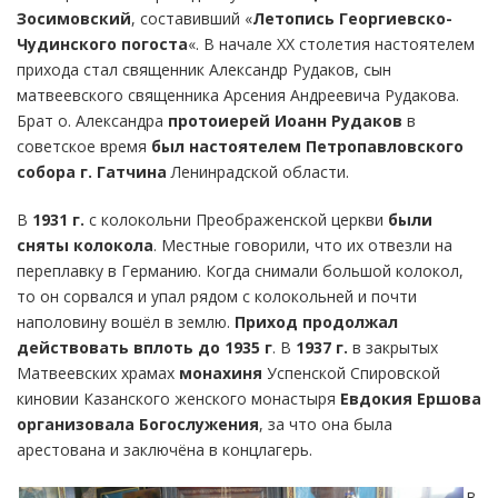
Зосимовский
, составивший «
Летопись Георгиевско-
Чудинского погоста
«. В начале XX столетия настоятелем
прихода стал священник Александр Рудаков, сын
матвеевского священника Арсения Андреевича Рудакова.
Брат о. Александра
протоиерей Иоанн Рудаков
в
советское время
был настоятелем Петропавловского
собора г. Гатчина
Ленинрадской области.
В
1931 г.
с колокольни Преображенской церкви
были
сняты колокола
. Местные говорили, что их отвезли на
переплавку в Германию. Когда снимали большой колокол,
то он сорвался и упал рядом с колокольней и почти
наполовину вошёл в землю.
Приход продолжал
действовать вплоть до 1935 г
. В
1937 г.
в закрытых
Матвеевских храмах
монахиня
Успенской Спировской
киновии Казанского женского монастыря
Евдокия Ершова
организовала Богослужения
, за что она была
арестована и заключёна в концлагерь.
В