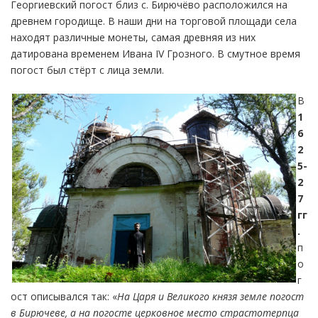
Георгиевский погост близ с. Бирючёво расположился на
древнем городище. В наши дни на торговой площади села
находят различные монеты, самая древняя из них
датирована временем Ивана IV Грозного. В смутное время
погост был стёрт с лица земли.
В
1
6
2
5-
2
7
гг
.
п
о
г
ост описывался так: «
На Царя и Великого князя земле погост
в Бирючеве, а на погосте церковное место страстотерпца