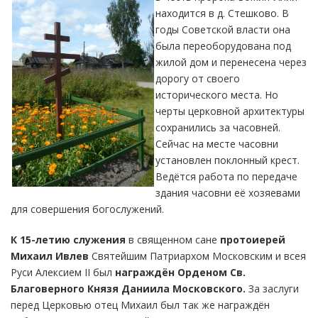
находится в д. Стешково. В
годы Советской власти она
была переоборудована под
жилой дом и перенесена через
дорогу от своего
исторического места. Но
черты церковной архитектуры
сохранились за часовней.
Сейчас на месте часовни
установлен поклонный крест.
Ведётся работа по передаче
здания часовни её хозяевами
для совершения богослужений.
К 15-летию служения
в священном сане
протоиерей
Михаил Ивлев
Святейшим Патриархом Московским и всея
Руси Алексием II был
награждён Орденом Св.
Благоверного Князя Даниила Московского.
За заслуги
перед Церковью отец Михаил был так же награждён