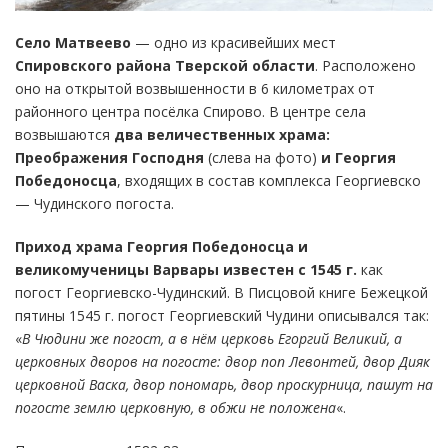
Село Матвеево
— одно из красивейших мест
Спировского района Тверской области
. Расположено
оно на открытой возвышенности в 6 километрах от
районного центра посёлка Спирово. В центре села
возвышаются
два величественных храма:
Преображения Господня
(слева на фото)
и Георгия
Победоносца
, входящих в состав комплекса Георгиевско
— Чудинского погоста.
Приход храма Георгия Победоносца и
великомученицы Варвары известен с 1545 г.
как
погост Георгиевско-Чудинский. В Писцовой книге Бежецкой
пятины 1545 г. погост Георгиевский Чудини описывался так:
«
В Чюдини же погост, а в нём церковь Егоргий Великий, а
церковных дворов на погосте: двор поп Левонтей, двор Дияк
церковной Васка, двор пономарь, двор проскурница, пашут на
погосте землю церковную, в обжи не положена
«.