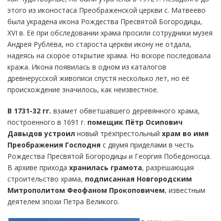
этого из иконостаса Преображенской церкви с. Матвеево
была украдена икона Рождества Пресвятой Богородицы,
XVI в. Её при обследовании храма просили сотрудники музея
Андрея Рублёва, но староста церкви икону не отдала,
надеясь на скорое открытие храма. Но вскоре последовала
кража. Икона появилась в одном из каталогов
древнерусской живописи спустя несколько лет, но её
происхождение значилось, как неизвестное.
В 1731-32 гг.
взамет обветшавшего деревянного храма,
построенного в 1691 г.
помещик Пётр Осипович
Давыдов
устроил
новый трёхпрестольный
храм во имя
Преображения Господня
с двумя приделами в честь
Рождества Пресвятой Богородицы и Георгия Победоносца.
В архиве прихода
хранилась грамота
, разрешающая
строительство храма,
подписанная Новгородским
Митрополитом Феофаном Прокоповичем
, известным
деятелем эпохи Петра Великого.