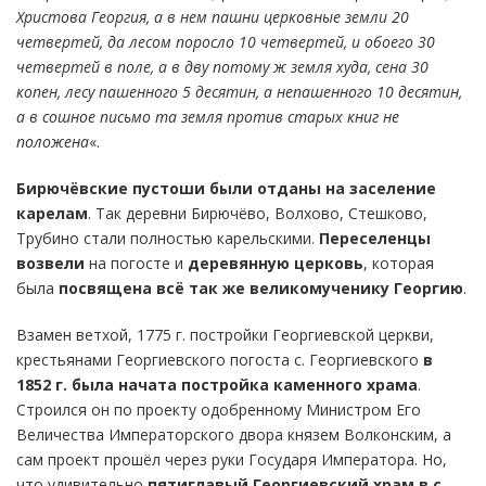
Христова Георгия, а в нем пашни церковные земли 20
четвертей, да лесом поросло 10 четвертей, и обоего 30
четвертей в поле, а в дву потому ж земля худа, сена 30
копен, лесу пашенного 5 десятин, а непашенного 10 десятин,
а в сошное письмо та земля против старых книг не
положена
«.
Бирючёвские пустоши были отданы на заселение
карелам
. Так деревни Бирючёво, Волхово, Стешково,
Трубино стали полностью карельскими.
Переселенцы
возвели
на погосте и
деревянную церковь
, которая
была
посвящена всё так же великомученику Георгию
.
Взамен ветхой, 1775 г. постройки Георгиевской церкви,
крестьянами Георгиевского погоста с. Георгиевского
в
1852 г. была начата постройка каменного храма
.
Строился он по проекту одобренному Министром Его
Величества Императорского двора князем Волконским, а
сам проект прошёл через руки Государя Императора. Но,
что удивительно
пятиглавый Георгиевский храм в с.