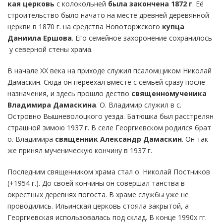
кая церковь
с колокольней
была закончена 1872 г
. Её
строительство было начато на месте древней деревянной
церкви в 1870 г. на средства Новоторжского
купца
Даниила Ершова
. Его семейное захоронение сохранилось
у северной стены храма.
В начале XX века на приходе служил псаломщиком Николай
Дамаскин. Сюда он переехал вместе с семьёй сразу после
назначения, и здесь прошло дество
священномученика
Владимира Дамаскина
. О. Владимир служил в с.
Островно Вышневолоцкого уезда. Батюшка был расстрелян
страшной зимою 1937 г. В селе Георгиевском родился брат
о. Владимира
священник Александр Дамаскин
. Он так
же принял мученическую кончину в 1937 г.
Последним священником храма стал о. Николай Постников
(+1954 г.). До своей кончины он совершал танства в
окрестных деревнях погоста. В храме службы уже не
проводились. Ильинская церковь стояла закрытой, а
Георгиевская использовалась под склад. В конце 1990х гг.