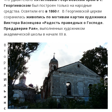
Георгиевском
был построен только на народные
средства. Освятили его
в 1860 г
. В Георгиевской церкви
сохранилась
живопись по мотивам картин художника
Виктора Васнецова «Радость праведных о Господе.
Преддверие Рая»
, выполненных художником
академической школы в начале XX в.
В
т
о
р
а
я
И
л
ь
и
н
с