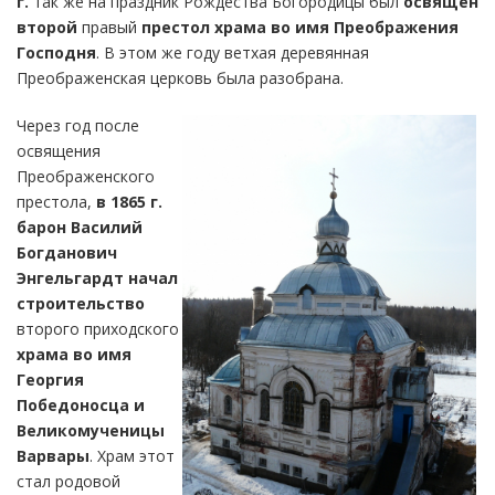
г.
так же на праздник Рождества Богородицы был
освящён
второй
правый
престол храма во имя Преображения
Господня
. В этом же году ветхая деревянная
Преображенская церковь была разобрана.
Через год после
освящения
Преображенского
престола,
в 1865 г.
барон Василий
Богданович
Энгельгардт
начал
строительство
второго приходского
храма во имя
Георгия
Победоносца и
Великомученицы
Варвары
. Храм этот
стал родовой