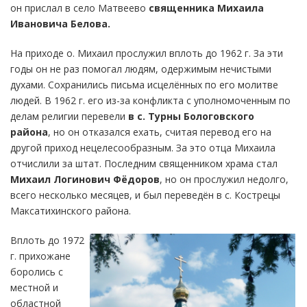
он прислал в село Матвеево
священника Михаила
Ивановича Белова.
На приходе о. Михаил прослужил вплоть до 1962 г. За эти
годы он не раз помогал людям, одержимым нечистыми
духами. Сохранились письма исцелённых по его молитве
людей. В 1962 г. его из-за конфликта с уполномоченным по
делам религии перевели
в с. Турны Бологовского
района
, но он отказался ехать, считая перевод его на
другой приход нецелесообразным. За это отца Михаила
отчислили за штат. Последним священником храма стал
Михаил Логинович Фёдоров
, но он прослужил недолго,
всего несколько месяцев, и был переведён в с. Кострецы
Максатихинского района.
Вплоть до 1972
г. прихожане
боролись с
местной и
областной