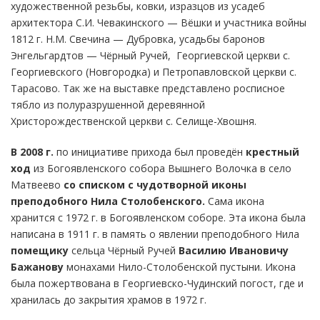
художественной резьбы, ковки, изразцов из усадеб
архитектора С.И. Чевакинского — Вёшки и участника войны
1812 г. Н.М. Свечина — Дубровка, усадьбы баронов
Энгельгардтов — Чёрный Ручей, Георгиевской церкви с.
Георгиевского (Новгородка) и Петропавловской церкви с.
Тарасово. Так же на выставке представлено росписное
тябло из полуразрушенной деревянной
Христорождественской церкви с. Селище-Хвошня.
В 2008 г.
по инициативе прихода был проведён
крестный
ход
из Богоявленского собора Вышнего Волочка в село
Матвеево
со списком с чудотворной иконы
преподобного Нила Столобенского.
Сама икона
хранится с 1972 г. в Богоявленском соборе. Эта икона была
написана в 1911 г. в память о явлении преподобного Нила
помещику
сельца Чёрный Ручей
Василию Ивановичу
Бажанову
монахами Нило-Столобенской пустыни. Икона
была пожертвована в Георгиевско-Чудинский погост, где и
хранилась до закрытия храмов в 1972 г.