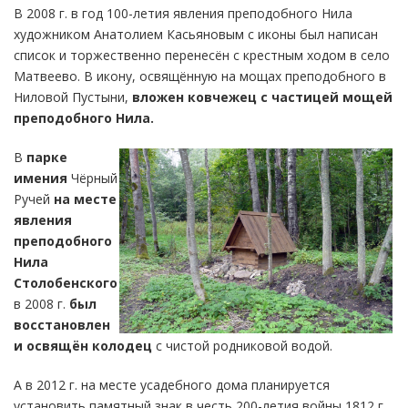
В 2008 г. в год 100-летия явления преподобного Нила
художником Анатолием Касьяновым с иконы был написан
список и торжественно перенесён с крестным ходом в село
Матвеево. В икону, освящённую на мощах преподобного в
Ниловой Пустыни,
вложен ковчежец с частицей мощей
преподобного Нила.
В
парке
имения
Чёрный
Ручей
на месте
явления
преподобного
Нила
Столобенского
в 2008 г.
был
восстановлен
и освящён колодец
с чистой родниковой водой.
А в 2012 г. на месте усадебного дома планируется
установить памятный знак в честь 200-летия войны 1812 г.