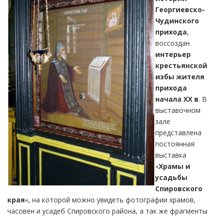
Георгиевско-
Чудинского
прихода
,
воссоздан
интерьер
крестьянской
избы жителя
прихода
начала XX в
. В
выставочном
зале
представлена
постоянная
выставка
«
Храмы и
усадьбы
Спировского
края
«, на которой можно увидеть фотографии храмов,
часовен и усадеб Спировского района, а так же фрагменты