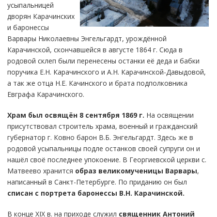
усыпальницей
дворян Карачинских
и баронессы
Варвары Николаевны Энгельгардт, урождённой
Карачинской, скончавшейся в августе 1864 г. Сюда в
родовой склеп были перенесены останки её деда и бабки
поручика Е.Н. Карачинского и А.Н. Карачинской-Давыдовой,
а так же отца Н.Е. Качинского и брата подполковника
Евграфа Карачинского.
Храм был освящён 8 сентября 1869 г.
На освящении
присутствовал строитель храма, военный и гражданский
губернатор г. Ковно барон В.Б. Энгельгардт. Здесь же в
родовой усыпальницы подле останков своей супруги он и
нашёл своё последнее упокоение. В Георгиевской церкви с.
Матвеево хранится
образ великомученицы Варвары
,
написанный в Санкт-Петербурге. По приданию он был
списан с портрета баронессы В.Н. Карачинской.
В конце XIX в. на приходе служил
священник Антоний