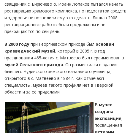
священник с. Бирючёво о. Иоанн Лопаков пытался начать
реставрацию храмового комплекса, но недостаток средств
и здоровье не позволили ему это сделать. Лишь в 2008 г.
реставрационные работы были продолжены и не
прекращаются по сей день.
В 2000 году
при Георгиевском приходе был
основан
краеведческий музей
, который в 2005 г. в год
празднования 465-летия с. Матвеево был переименован в
музей Сельского прихода
. Он разместился в здании
бывшего Чудинского земского начального училища,
открытого в с. Матвеево в 1884 г. Как отмечают
специалисты, музеев такого профиля нет в Тверской
области и за её приделами.
В
музее
создана
экспозиция
,
посвящённая
истории