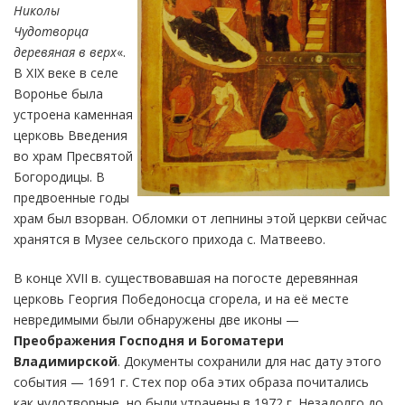
Николы
Чудотворца
деревяная в верх
«.
В XIX веке в селе
Воронье была
устроена каменная
церковь Введения
во храм Пресвятой
Богородицы. В
предвоенные годы
храм был взорван. Обломки от лепнины этой церкви сейчас
хранятся в Музее сельского прихода с. Матвеево.
В конце XVII в. существовавшая на погосте деревянная
церковь Георгия Победоносца сгорела, и на её месте
невредимыми были обнаружены две иконы —
Преображения Господня и Богоматери
Владимирской
. Документы сохранили для нас дату этого
события — 1691 г. Стех пор оба этих образа почитались
как чудотворные, но были утрачены в 1972 г. Незадолго до