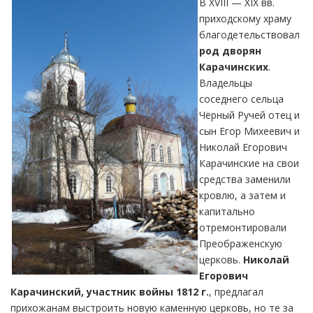
В XVIII — XIX вв.
приходскому храму
благодетельствовал
род дворян
Карачинских
.
Владельцы
соседнего сельца
Чёрный Ручей отец и
сын Егор Михеевич и
Николай Егорович
Карачинские на свои
средства заменили
кровлю, а затем и
капитально
отремонтировали
Преображенскую
церковь.
Николай
Егорович
Карачинский, участник войны 1812 г.
, предлагал
прихожанам выстроить новую каменную церковь, но те за