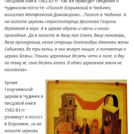
Писцовая книга 1582-83 гг. так же приводит сведения о
Чудинском погосте: «
Погост Егорьевский в Чюдинех,
волостка Матфеевская Доможирово… Погост в Чюдинех. А
на погосте церковь страстотерпца Христова Георгия,
деревяная в верх. А в церкве образы и свечи и книги
приходные. Да в погосте ж двор поп Семён, двор пономарь,
двор проскурница, келья старицы Олександры Ивановы жены
Садыкова, да три кельи, в них живут нищие, а питаютца о
церкви Божьи. Пашни церковные десять чети в поле, а дву
по тому ж; сена десять копен. В обжи церковная земля не
положена
«.
Кроме
Георгиевской
церкви в Чудинех в
писцовой книге
1582-83 гг.
упомянут и погост
в Воронине, «
а на
погосте церковь