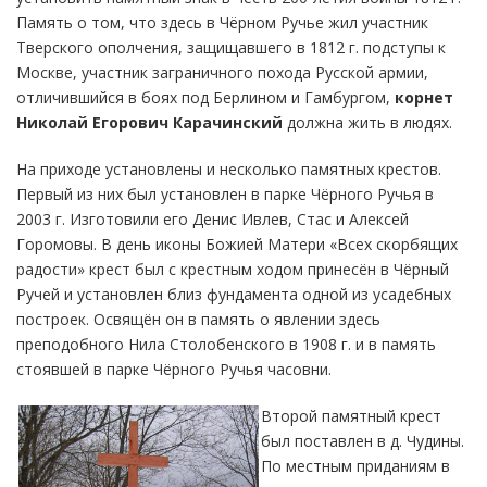
Память о том, что здесь в Чёрном Ручье жил участник
Тверского ополчения, защищавшего в 1812 г. подступы к
Москве, участник заграничного похода Русской армии,
отличившийся в боях под Берлином и Гамбургом,
корнет
Николай Егорович Карачинский
должна жить в людях.
На приходе установлены и несколько памятных крестов.
Первый из них был установлен в парке Чёрного Ручья в
2003 г. Изготовили его Денис Ивлев, Стас и Алексей
Горомовы. В день иконы Божией Матери «Всех скорбящих
радости» крест был с крестным ходом принесён в Чёрный
Ручей и установлен близ фундамента одной из усадебных
построек. Освящён он в память о явлении здесь
преподобного Нила Столобенского в 1908 г. и в память
стоявшей в парке Чёрного Ручья часовни.
Второй памятный крест
был поставлен в д. Чудины.
По местным приданиям в