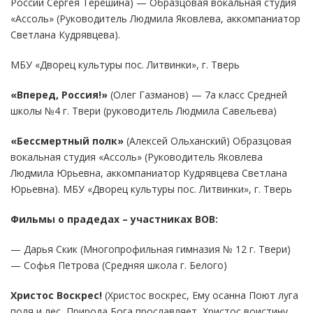
России Сергея Терёшина) — Образцовая вокальная студия
«Ассоль» (Руководитель Людмила Яковлева, аккомпаниатор
Светлана Кудрявцева).
МБУ «Дворец культуры пос. Литвинки», г. Тверь
«Вперед, Россия!»
(Олег Газманов) — 7а класс Средней
школы №4 г. Твери (руководитель Людмила Савельева)
«Бессмертный полк»
(Алексей Ольханский) Образцовая
вокальная студия «Ассоль» (Руководитель Яковлева
Людмила Юрьевна, аккомпаниатор Кудрявцева Светлана
Юрьевна). МБУ «Дворец культуры пос. Литвинки», г. Тверь
Фильмы о прадедах – участниках ВОВ:
— Дарья Скик (Многопрофильная гимназия № 12 г. Твери)
— Софья Петрова (Средняя школа г. Белого)
Христос Воскрес!
(Христос воскрес, Ему осанна Поют луга
поля и лес, Природа Бога прославляет, Христос воистину