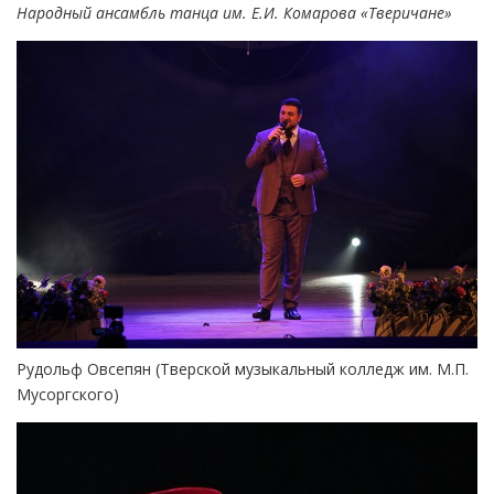
Народный ансамбль танца им. Е.И. Комарова «Тверичане»
Рудольф Овсепян (Тверской музыкальный колледж им. М.П.
Мусоргского)