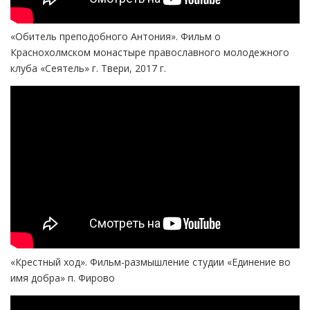
«Обитель преподобного Антония». Фильм о
Краснохолмском монастыре православного молодежного
клуба «Сеятель» г. Твери, 2017 г.
«Крестный ход». Фильм-размышление студии «Единение во
имя добра» п. Фирово