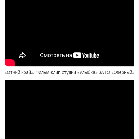
«Отчий край». Фильм-клип студии «Улыбка» ЗАТО «Озерный»