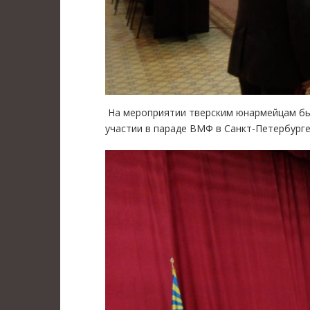
На мероприятии тверским юнармейцам был
участии в параде ВМФ в Санкт-Петербург