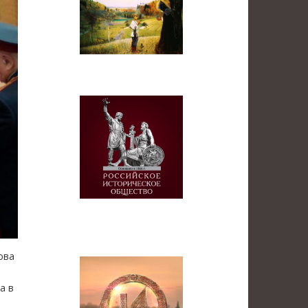
ова
а в