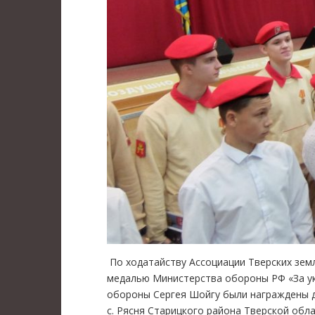
По ходатайству Ассоциации Тверских земл
медалью Министерства обороны РФ «За ук
обороны Сергея Шойгу были награждены д
с. Рясня Старицкого района Тверской обл