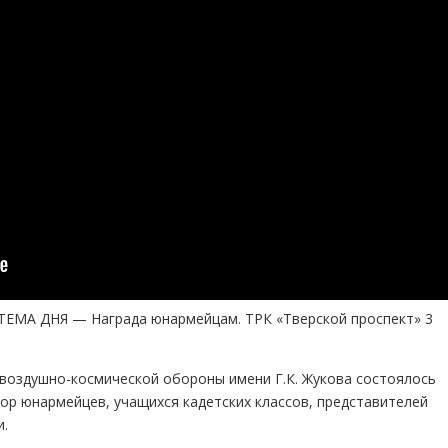
ТЕМА ДНЯ — Награда юнармейцам. ТРК «Тверской проспект» 3
воздушно-космической обороны имени Г.К. Жукова состоялось
ор юнармейцев, учащихся кадетских классов, представителей
и.