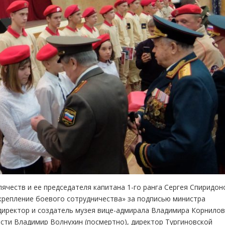
ячеств и ее председателя капитана 1-го ранга Сергея Спиридон
репление боевого сотрудничества» за подписью министра
иректор и создатель музея вице-адмирала Владимира Корнилов
асти Владимир Волнухин (посмертно), директор Тургиновской