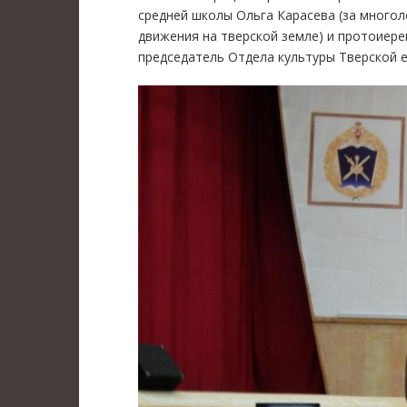
средней школы Ольга Карасева (за много
движения на тверской земле) и протоиере
председатель Отдела культуры Тверской еп