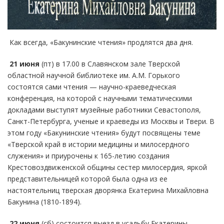
Как всегда, «Бакунинские чтения» продлятся два дня.
21 июня
(пт) в 17.00 в Славянском зале Тверской
областной научной библиотеке им. А.М. Горького
состоятся сами чтения — научно-краеведческая
конференция, на которой с научными тематическими
докладами выступят музейные работники Севастополя,
Санкт-Петербурга, ученые и краеведы из Москвы и Твери. В
этом году «Бакунинские чтения» будут посвящены теме
«Тверской край в истории медицины и милосердного
служения» и приурочены к 165-летию создания
Крестовоздвиженской общины сестер милосердия, яркой
представительницей которой была одна из ее
настоятельниц тверская дворянка Екатерина Михайловна
Бакунина (1810-1894).
22 июня
(сб) состоится выезд в усадьбу Екатерины