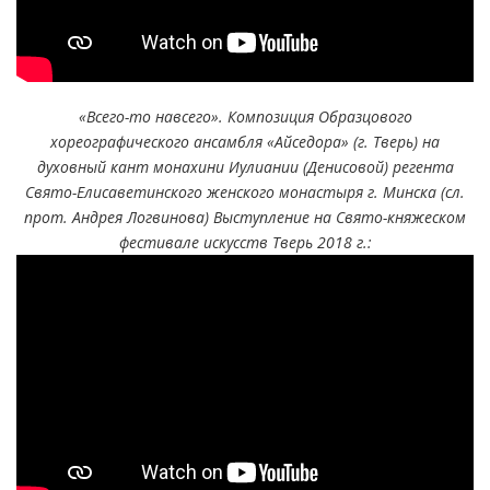
«Всего-то навсего». Композиция Образцового
хореографического ансамбля «Айседора» (г. Тверь) на
духовный кант монахини Иулиании (Денисовой) регента
Свято-Елисаветинского женского монастыря г. Минска (сл.
прот. Андрея Логвинова) Выступление на Свято-княжеском
фестивале искусств Тверь 2018 г.: