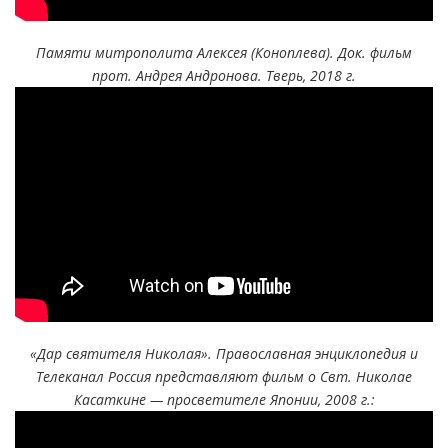
Памяти митрополита Алексея (Коноплева). Док. фильм
прот. Андрея Андронова. Тверь, 2018 г.
«Дар святителя Николая». Православная энциклопедия и
Телеканал Россия представляют фильм о Свт. Николае
Касаткине — просветителе Японии, 2008 г.: