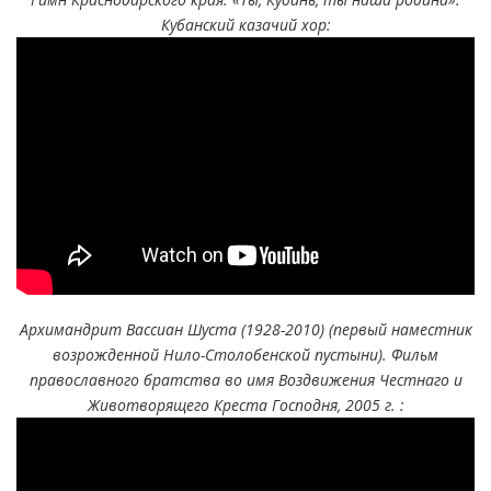
Кубанский казачий хор:
Архимандрит Вассиан Шуста (1928-2010) (первый наместник
возрожденной Нило-Столобенской пустыни). Фильм
православного братства во имя Воздвижения Честнаго и
Животворящего Креста Господня, 2005 г. :