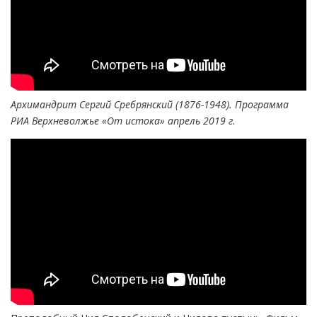
Архимандрит Сергий Сребрянский (1876-1948). Программа
РИА Верхневолжье «От истока» апрель 2019 г.