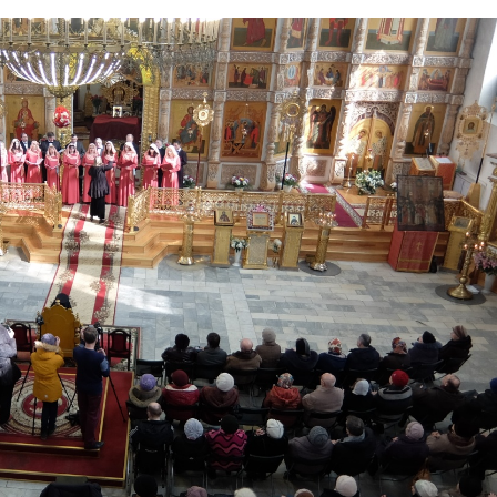
или
умень
громк