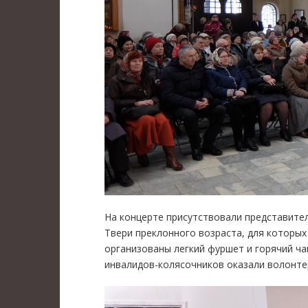
На концерте присутствовали представител
Твери преклонного возраста, для которых
организованы легкий фуршет и горячий ча
инвалидов-колясочников оказали волонтер