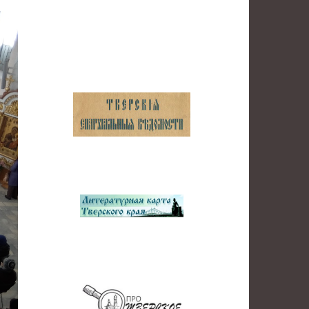
шить
ость.