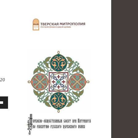
(20
ьзуйте
ши
чить