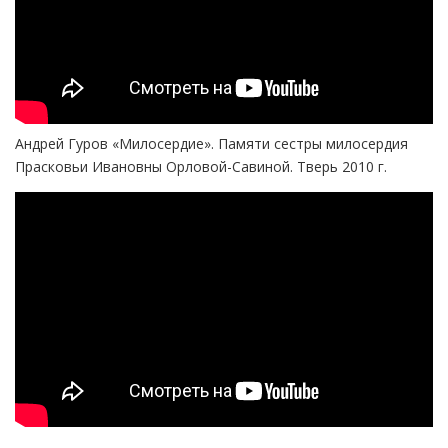
Андрей Гуров «Милосердие». Памяти сестры милосердия
Прасковьи Ивановны Орловой-Савиной. Тверь 2010 г.