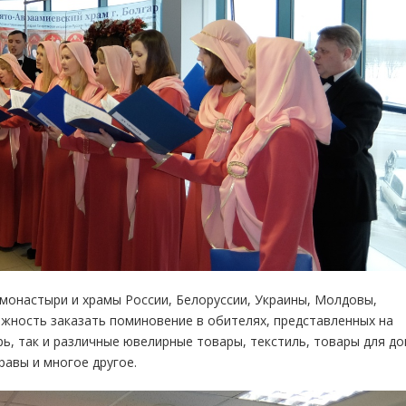
монастыри и храмы России, Белоруссии, Украины, Молдовы,
ожность заказать поминовение в обителях, представленных на
рь, так и различные ювелирные товары, текстиль, товары для до
равы и многое другое.