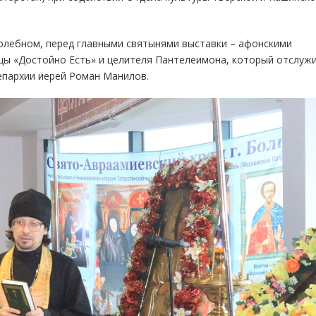
олебном, перед главными святынями выставки – афонскими
ы «Достойно Есть» и целителя Пантелеимона, который отслуж
епархии иерей Роман Манилов.