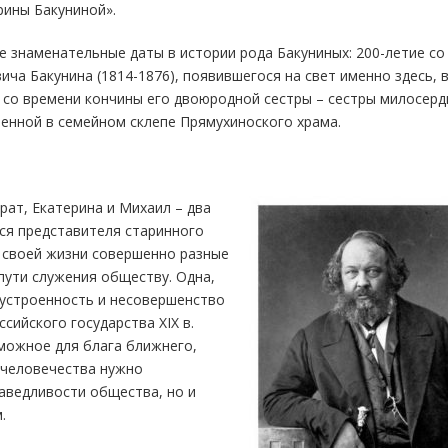
ины Бакуниной».
 знаменательные даты в истории рода Бакуниных: 200-летие со
ча Бакунина (1814-1876), появившегося на свет именно здесь, 
 со времени кончины его двоюродной сестры – сестры милосерд
ненной в семейном склепе Прямухиноского храма.
рат, Екатерина и Михаил – два
я представителя старинного
в своей жизни совершенно разные
ути служения обществу. Одна,
еустроенность и несовершенство
сийского государства XIX в.
можное для блага ближнего,
и человечества нужно
аведливости общества, но и
.