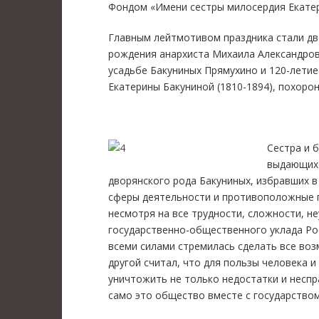
Фондом «Имени сестры милосердия Екатер
Главным лейтмотивом праздника стали две
рождения анархиста Михаила Александрови
усадьбе Бакуниных Прямухино и 120-летие
Екатерины Бакуниной (1810-1894), похоро
Сестра и б
выдающихс
дворянского рода Бакуниных, избравших 
сферы деятельности и противоположные п
несмотря на все трудности, сложности, н
государственно-общественного уклада Рос
всеми силами стремилась сделать все воз
другой считал, что для пользы человека 
уничтожить не только недостатки и неспр
само это общество вместе с государством